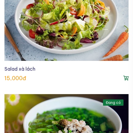
Salad xà lách
15,000đ
Đang có